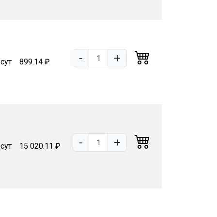
-
+
 сут
899.14 ₽
-
+
 сут
15 020.11 ₽