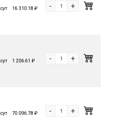
-
+
 сут
16 310.18 ₽
-
+
 сут
1 206.61 ₽
-
+
 сут
70 096.78 ₽