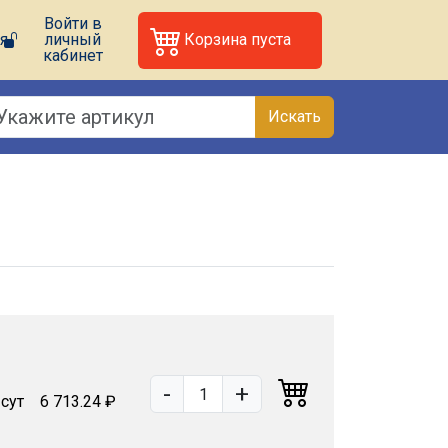
Войти в
я
личный
Корзина пуста
кабинет
Искать
-
+
 сут
6 713.24 ₽