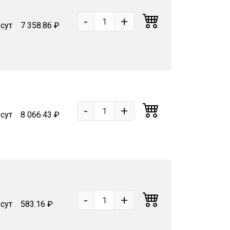
-
+
 сут
7 358.86 ₽
-
+
 сут
8 066.43 ₽
-
+
 сут
583.16 ₽