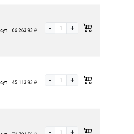
-
+
 сут
66 263.93 ₽
-
+
 сут
45 113.93 ₽
-
+