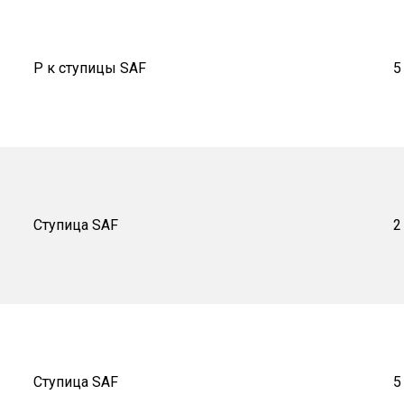
Р к ступицы SAF
5
Ступица SAF
2
Ступица SAF
5