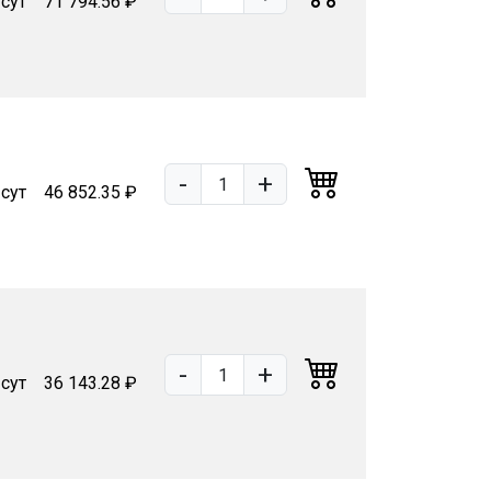
 сут
71 794.56 ₽
-
+
 сут
46 852.35 ₽
-
+
 сут
36 143.28 ₽