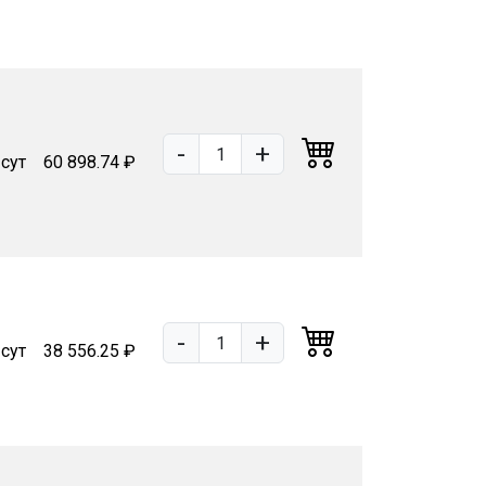
-
+
 сут
60 898.74 ₽
-
+
 сут
38 556.25 ₽