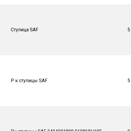
Ступица SAF
5
Р к ступицы SAF
5