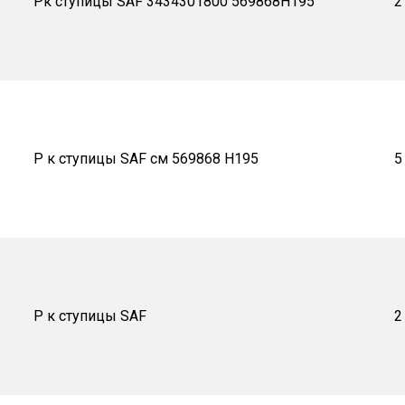
Рк ступицы SAF 3434301800 569868H195
2
Р к ступицы SAF см 569868 H195
5
Р к ступицы SAF
2