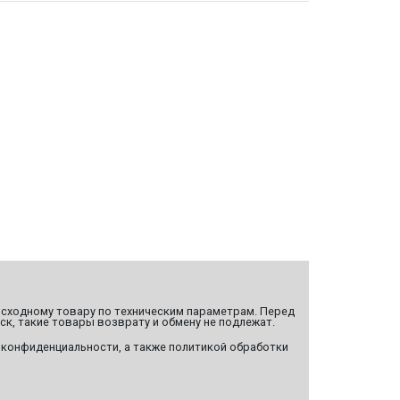
сходному товару по техническим параметрам. Перед
ск, такие товары возврату и обмену не подлежат.
 конфиденциальности, а также политикой обработки