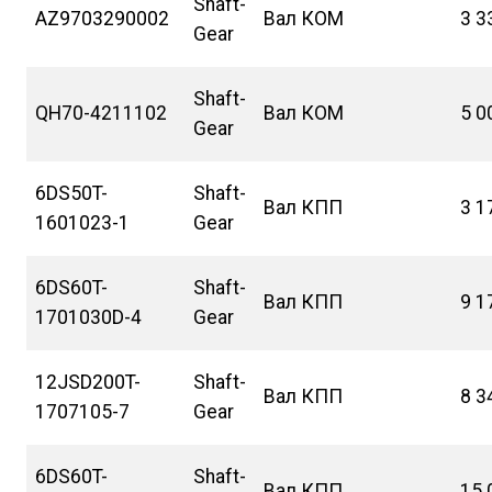
Shaft-
AZ9703290002
Вал КОМ
3 3
Gear
Shaft-
QH70-4211102
Вал КОМ
5 0
Gear
6DS50T-
Shaft-
Вал КПП
3 1
1601023-1
Gear
6DS60T-
Shaft-
Вал КПП
9 1
1701030D-4
Gear
12JSD200T-
Shaft-
Вал КПП
8 3
1707105-7
Gear
6DS60T-
Shaft-
Вал КПП
15 