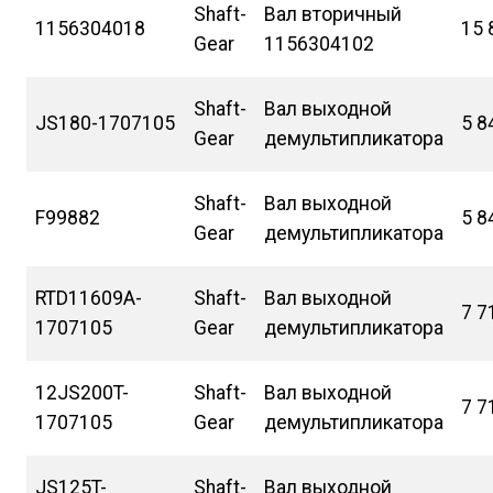
Shaft-
Вал вторичный
1156304018
15 
Gear
1156304102
Shaft-
Вал выходной
JS180-1707105
5 8
Gear
демультипликатора
Shaft-
Вал выходной
F99882
5 8
Gear
демультипликатора
RTD11609A-
Shaft-
Вал выходной
7 7
1707105
Gear
демультипликатора
12JS200T-
Shaft-
Вал выходной
7 7
1707105
Gear
демультипликатора
JS125T-
Shaft-
Вал выходной