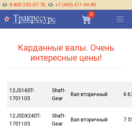
8-800 250-07-78
,
+7 (495) 411-94-80
0
Карданные валы. Очень
интересные цены!
12JS160T-
Shaft-
Вал вторичный
6 6
1701105
Gear
12JSDX240T-
Shaft-
Вал вторичный
7 5
1701105
Gear