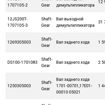
12 
1707105-2
Gear
демультипликатора
12JS200T-
Shaft-
Вал выходной
31 
1707105-3
Gear
демультипликатора
Shaft-
1269305003
Вал заднего хода
1 5
Gear
Shaft-
DS100-1701083
Вал заднего хода
2 5
Gear
Вал заднего хода
Shaft-
1250305003
1701-00701,17E01-
1 4
Gear
00010 05021