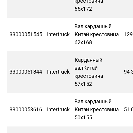
крестовина
65х172
Вал карданный
33000051545
Intertruck
Китай крестовина
129
62х168
Карданный
валКитай
33000051844
Intertruck
94 
крестовина
57х152
Вал карданный
33000053616
Intertruck
Китай крестовина
51 
50х155