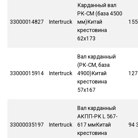
Карданный вал
РК-СМ (база 4500
33000014827
Intertruck
мм)Китай
155
крестовина
62х173
Вал карданный
(РК-СМ, база
33000015914
Intertruck
4900)Китай
127
крестовина
57х167
Вал карданный
АКПП-РК L 567-
33000035197
Intertruck
617 ммКитай
94 
крестовина