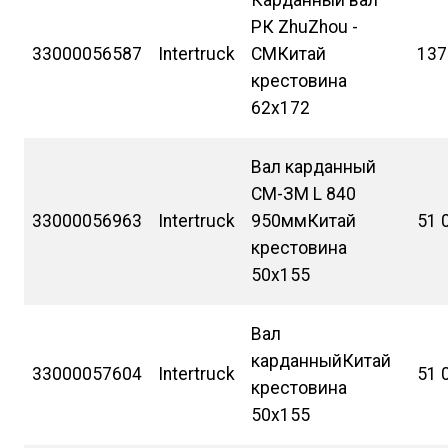
РК ZhuZhou -
33000056587
Intertruck
СМКитай
137
крестовина
62х172
Вал карданный
СМ-ЗМ L 840
33000056963
Intertruck
950ммКитай
51 
крестовина
50х155
Вал
карданныйКитай
33000057604
Intertruck
51 
крестовина
50х155