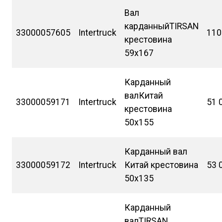
Вал
карданныйTIRSAN
33000057605
Intertruck
110
крестовина
59х167
Карданный
валКитай
33000059171
Intertruck
51 
крестовина
50х155
Карданный вал
33000059172
Intertruck
Китай крестовина
53 
50х135
Карданный
валTIRSAN