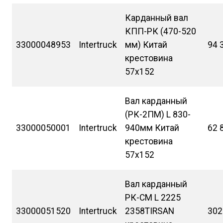
Карданный вал
КПП-РК (470-520
33000048953
Intertruck
мм) Китай
94 
крестовина
57х152
Вал карданный
(РК-2ПМ) L 830-
33000050001
Intertruck
940мм Китай
62 
крестовина
57х152
Вал карданный
РК-СМ L 2225
33000051520
Intertruck
2358TIRSAN
302