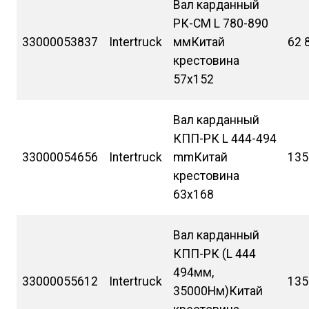
Вал карданный
РК-СМ L 780-890
33000053837
Intertruck
ммКитай
62 
крестовина
57х152
Вал карданный
КПП-РК L 444-494
33000054656
Intertruck
mmКитай
135
крестовина
63х168
Вал карданный
КПП-РК (L 444
494мм,
33000055612
Intertruck
135
35000Нм)Китай