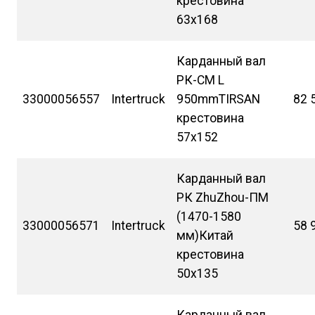
крестовина
63х168
Карданный вал
РК-СМ L
33000056557
Intertruck
950mmTIRSAN
82 
крестовина
57х152
Карданный вал
РК ZhuZhou-ПМ
(1470-1580
33000056571
Intertruck
58 
мм)Китай
крестовина
50х135
Карданный вал