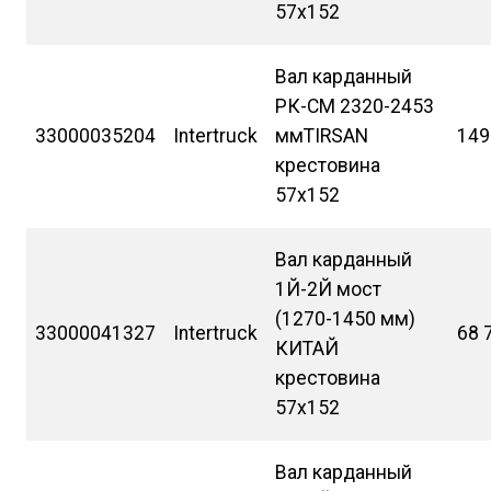
57х152
Вал карданный
РК-СМ 2320-2453
33000035204
Intertruck
ммTIRSAN
149
крестовина
57х152
Вал карданный
1Й-2Й мост
(1270-1450 мм)
33000041327
Intertruck
68 
КИТАЙ
крестовина
57х152
Вал карданный