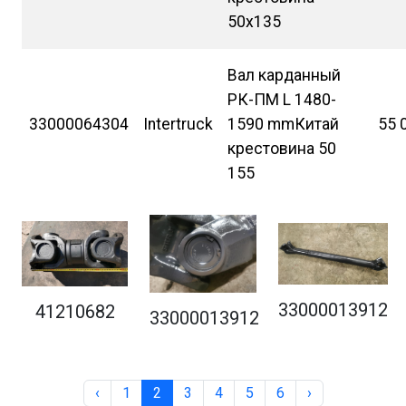
50х135
Вал карданный
РК-ПМ L 1480-
33000064304
Intertruck
1590 mmКитай
55 
крестовина 50
155
33000013912
41210682
33000013912
‹
1
2
3
4
5
6
›