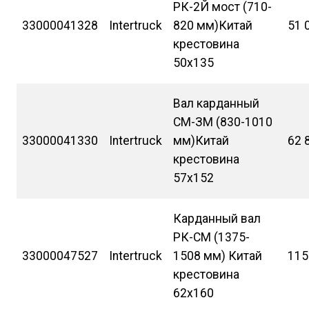
РК-2Й мост (710-
33000041328
Intertruck
820 мм)Китай
51 
крестовина
50х135
Вал карданный
СМ-ЗМ (830-1010
33000041330
Intertruck
мм)Китай
62 
крестовина
57х152
Карданный вал
РК-СМ (1375-
33000047527
Intertruck
1508 мм) Китай
115
крестовина
62х160