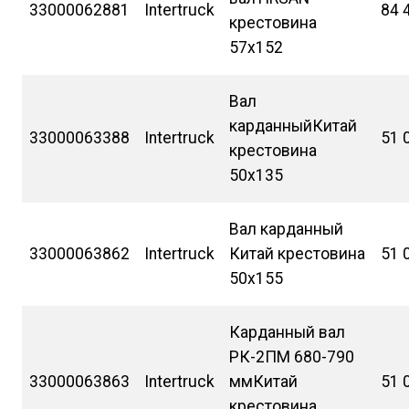
33000062881
Intertruck
84 
крестовина
57х152
Вал
карданныйКитай
33000063388
Intertruck
51 
крестовина
50х135
Вал карданный
33000063862
Intertruck
Китай крестовина
51 
50х155
Карданный вал
РК-2ПМ 680-790
33000063863
Intertruck
ммКитай
51 
крестовина