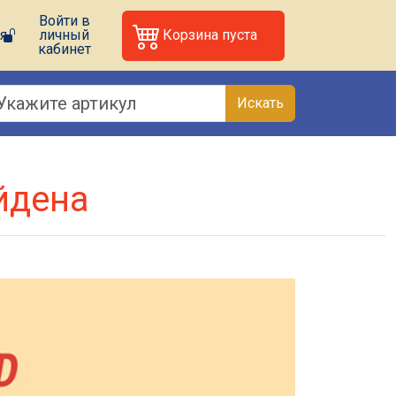
Войти в
я
личный
Корзина пуста
кабинет
Искать
йдена