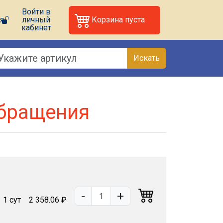
Войти в
я
личный
Корзина пуста
кабинет
Искать
обращения
-
+
1 сут
2 358.06 ₽