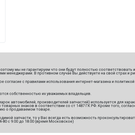
этому мы не гарантируем что они будут полностью соответствовать и
ми менеджерами. В противном случае Вы действуете на свой страх и ри
ое согласие с правилами использования интернет-магазина и политикой
яются собственностью их уважаемых владельцев.
марок автомобилей, производителей запчастей) используется для хара
оварных знаков в соответствии со ст 1487 ГК РФ. Кроме того, согласн
ию о продаваемом товаре.
димой запчасти, то у Вас всегда есть возможность проконсультироват
94-80 с 9.00 до 18.00 (время Московское)