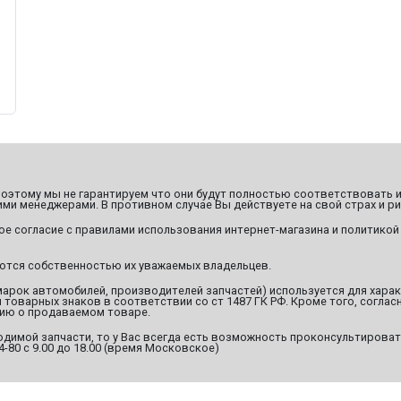
этому мы не гарантируем что они будут полностью соответствовать и
ми менеджерами. В противном случае Вы действуете на свой страх и ри
ое согласие с правилами использования интернет-магазина и политикой
яются собственностью их уважаемых владельцев.
марок автомобилей, производителей запчастей) используется для хара
оварных знаков в соответствии со ст 1487 ГК РФ. Кроме того, согласн
ию о продаваемом товаре.
димой запчасти, то у Вас всегда есть возможность проконсультироват
94-80 с 9.00 до 18.00 (время Московское)