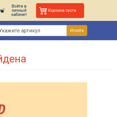
Войти в
я
личный
Корзина пуста
кабинет
Искать
йдена