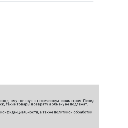
сходному товару по техническим параметрам. Перед
ск, такие товары возврату и обмену не подлежат.
 конфиденциальности, а также политикой обработки