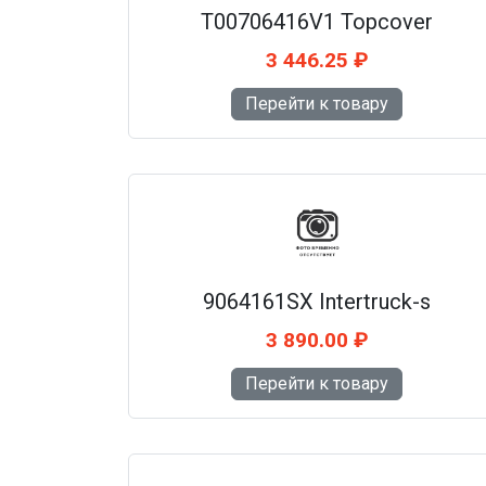
T00706416V1 Topcover
3 446.25 ₽
Перейти к товару
9064161SX Intertruck-s
3 890.00 ₽
Перейти к товару