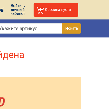
Войти в
я
личный
Корзина пуста
кабинет
Искать
йдена