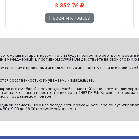
3 852.76 ₽
Перейти к товару
этому мы не гарантируем что они будут полностью соответствовать и
ми менеджерами. В противном случае Вы действуете на свой страх и ри
ое согласие с правилами использования интернет-магазина и политикой
яются собственностью их уважаемых владельцев.
марок автомобилей, производителей запчастей) используется для хара
оварных знаков в соответствии со ст 1487 ГК РФ. Кроме того, согласн
ию о продаваемом товаре.
димой запчасти, то у Вас всегда есть возможность проконсультироват
94-80 с 9.00 до 18.00 (время Московское)