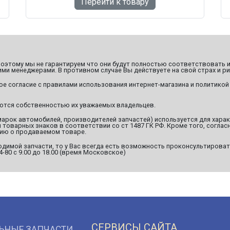
Перейти к товару
этому мы не гарантируем что они будут полностью соответствовать и
ми менеджерами. В противном случае Вы действуете на свой страх и ри
ое согласие с правилами использования интернет-магазина и политикой
яются собственностью их уважаемых владельцев.
марок автомобилей, производителей запчастей) используется для хара
оварных знаков в соответствии со ст 1487 ГК РФ. Кроме того, согласн
ию о продаваемом товаре.
димой запчасти, то у Вас всегда есть возможность проконсультироват
94-80 с 9.00 до 18.00 (время Московское)
СЕРВИСЫ САЙТА
ЬНЫЕ ЗАПЧАСТИ