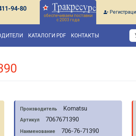
411-94-80
Регистраци
обеспечиваем поставки
с 2003 года
ОДИТЕЛИ
КАТАЛОГИ PDF
КОНТАКТЫ
390
Komatsu
Производитель
7067671390
Артикул
706-76-71390
Наименование