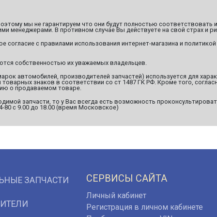
этому мы не гарантируем что они будут полностью соответствовать и
ми менеджерами. В противном случае Вы действуете на свой страх и ри
ое согласие с правилами использования интернет-магазина и политикой
яются собственностью их уважаемых владельцев.
марок автомобилей, производителей запчастей) используется для хара
оварных знаков в соответствии со ст 1487 ГК РФ. Кроме того, согласн
ию о продаваемом товаре.
димой запчасти, то у Вас всегда есть возможность проконсультироват
94-80 с 9.00 до 18.00 (время Московское)
СЕРВИСЫ САЙТА
ЬНЫЕ ЗАПЧАСТИ
Личный кабинет
ИТЕЛИ
Регистрация в личном кабинете