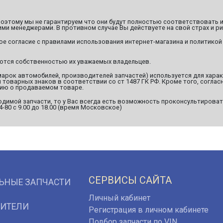
этому мы не гарантируем что они будут полностью соответствовать и
ми менеджерами. В противном случае Вы действуете на свой страх и ри
ое согласие с правилами использования интернет-магазина и политикой
яются собственностью их уважаемых владельцев.
марок автомобилей, производителей запчастей) используется для хара
оварных знаков в соответствии со ст 1487 ГК РФ. Кроме того, согласн
ию о продаваемом товаре.
димой запчасти, то у Вас всегда есть возможность проконсультироват
94-80 с 9.00 до 18.00 (время Московское)
СЕРВИСЫ САЙТА
ЬНЫЕ ЗАПЧАСТИ
Личный кабинет
ИТЕЛИ
Регистрация в личном кабинете
Подбор запчасти по VIN