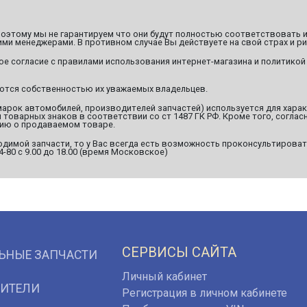
этому мы не гарантируем что они будут полностью соответствовать и
ми менеджерами. В противном случае Вы действуете на свой страх и ри
ое согласие с правилами использования интернет-магазина и политикой
яются собственностью их уважаемых владельцев.
марок автомобилей, производителей запчастей) используется для хара
оварных знаков в соответствии со ст 1487 ГК РФ. Кроме того, согласн
ию о продаваемом товаре.
димой запчасти, то у Вас всегда есть возможность проконсультироват
94-80 с 9.00 до 18.00 (время Московское)
СЕРВИСЫ САЙТА
ЬНЫЕ ЗАПЧАСТИ
Личный кабинет
ИТЕЛИ
Регистрация в личном кабинете