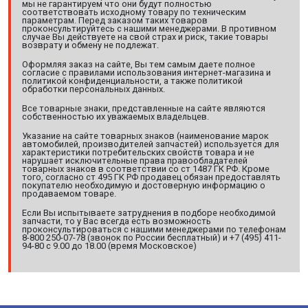
мы не гарантируем что они будут полностью
соответствовать исходному товару по техническим
параметрам. Перед заказом таких товаров
проконсультируйтесь с нашими менеджерами. В противном
случае Вы действуете на свой страх и риск, такие товары
возврату и обмену не подлежат.
Оформляя заказ на сайте, Вы тем самым даете полное
согласие с правилами использования интернет-магазина и
политикой конфиденциальности, а также политикой
обработки персональных данных.
Все товарные знаки, представленные на сайте являются
собственностью их уважаемых владельцев.
Указание на сайте товарных знаков (наименование марок
автомобилей, производителей запчастей) используется для
характеристики потребительских свойств товара и не
нарушает исключительные права правообладателей
товарных знаков в соответствии со ст 1487 ГК РФ. Кроме
того, согласно ст 495 ГК РФ продавец обязан предоставлять
покупателю необходимую и достоверную информацию о
продаваемом товаре.
Если Вы испытываете затруднения в подборе необходимой
запчасти, то у Вас всегда есть возможность
проконсультироваться с нашими менеджерами по телефонам
8-800 250-07-78 (звонок по России бесплатный) и +7 (495) 411-
94-80 с 9.00 до 18.00 (время Московское)