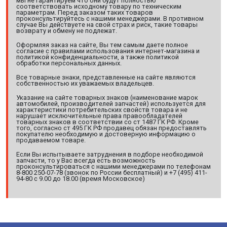
мы не гарантируем что они будут полностью
соответствовать исходному товару по техническим
параметрам. Перед заказом таких товаров
проконсультируйтесь с нашими менеджерами. В противном
случае Вы действуете на свой страх и риск, такие товары
возврату и обмену не подлежат.
Оформляя заказ на сайте, Вы тем самым даете полное
согласие с правилами использования интернет-магазина и
политикой конфиденциальности, а также политикой
обработки персональных данных.
Все товарные знаки, представленные на сайте являются
собственностью их уважаемых владельцев.
Указание на сайте товарных знаков (наименование марок
автомобилей, производителей запчастей) используется для
характеристики потребительских свойств товара и не
нарушает исключительные права правообладателей
товарных знаков в соответствии со ст 1487 ГК РФ. Кроме
того, согласно ст 495 ГК РФ продавец обязан предоставлять
покупателю необходимую и достоверную информацию о
продаваемом товаре.
Если Вы испытываете затруднения в подборе необходимой
запчасти, то у Вас всегда есть возможность
проконсультироваться с нашими менеджерами по телефонам
8-800 250-07-78 (звонок по России бесплатный) и +7 (495) 411-
94-80 с 9.00 до 18.00 (время Московское)