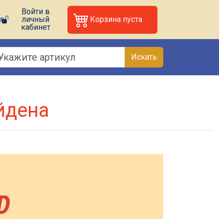
Войти в
я
личный
Корзина пуста
кабинет
Искать
йдена