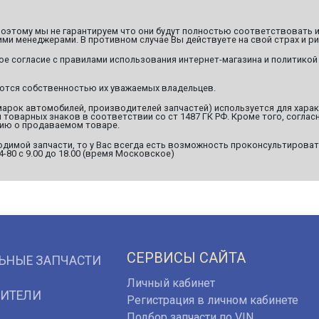
этому мы не гарантируем что они будут полностью соответствовать и
ми менеджерами. В противном случае Вы действуете на свой страх и ри
ое согласие с правилами использования интернет-магазина и политикой
яются собственностью их уважаемых владельцев.
марок автомобилей, производителей запчастей) используется для хара
оварных знаков в соответствии со ст 1487 ГК РФ. Кроме того, согласн
ию о продаваемом товаре.
димой запчасти, то у Вас всегда есть возможность проконсультироват
94-80 с 9.00 до 18.00 (время Московское)
СЕРВИСЫ САЙТА
ЬНЫЕ ЗАПЧАСТИ
Личный кабинет
ИТЕЛИ
Регистрация в личном кабинете
Подбор запчасти по VIN